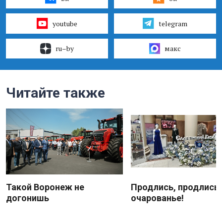
youtube
telegram
ru–by
макс
Читайте также
Такой Воронеж не
Продлись, продлись
догонишь
очарованье!