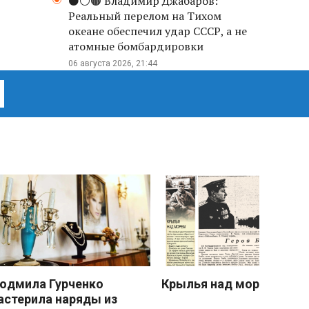
⚫️⚪️🟤 Владимир Джабаров:
Реальный перелом на Тихом
океане обеспечил удар СССР, а не
атомные бомбардировки
06 августа 2026, 21:44
юдмила Гурченко
Крылья над морем
астерила наряды из