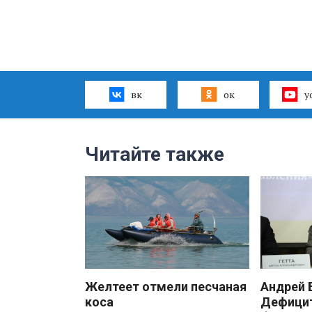
вк
ок
y
Читайте также
Желтеет отмели песчаная
Андрей
коса
Дефицит