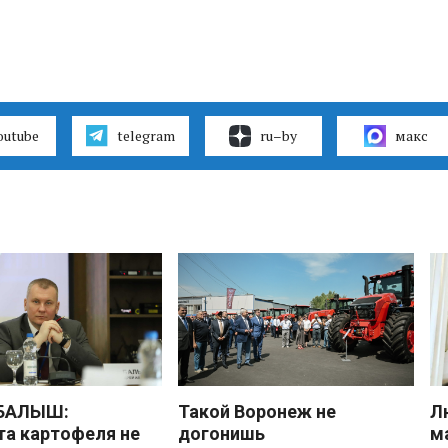
outube
telegram
ru–by
макс
 БАЛЫШ:
Такой Воронеж не
Л
а картофеля не
догонишь
м