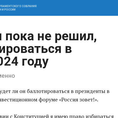
АРЛАМЕНТСКОГО СОБРАНИЯ
И И РОССИИ
 пока не решил,
ироваться в
024 году
менно
удет ли он баллотироваться в президенты в
инвестиционном форуме «Россия зовет!».
ствии с Конституцией я имею право избираться