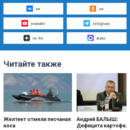
вк
ок
youtube
telegram
ru–by
макс
Читайте также
Желтеет отмели песчаная
Андрей БАЛЫШ:
коса
Дефицита картофеля