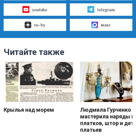
youtube
telegram
ru–by
макс
Читайте также
Крылья над морем
Людмила Гурченко
мастерила наряды и
платков, штор и дет
платьев