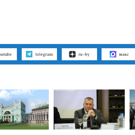
outube
telegram
ru–by
макс