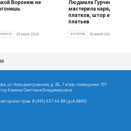
акой Воронеж не
Людмила Гурченко
огонишь
мастерила наряды из
платков, штор и детски
платьев
29 июля 2026
30 июля 2026
ОЮЗНОЕ
КУЛЬТУРА
ИЯ
ква, ул. Новодмитровская, д. 2Б, 7 этаж, помещение 701
ктор Камека Светлана Владимировна
вторских прав: 8 (495) 637-64-88 (доб.8800)