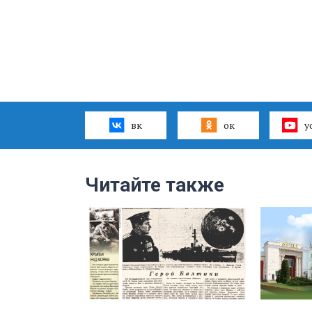
вк
ок
y
Читайте также