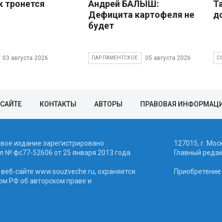
к тронется
Андрей БАЛЫШ:
Т
Дефицита картофеля не
д
будет
03 августа 2026
05 августа 2026
ПАРЛАМЕНТСКОЕ
С
 САЙТЕ
КОНТАКТЫ
АВТОРЫ
ПРАВОВАЯ ИНФОРМАЦ
евое издание зарегистрировано
127015, г. Мос
 № фc77-52606 от 25 января 2013 года.
Главный реда
веб-сайте www.souzveche.ru, охраняется
Приобретение а
ом РФ об авторском праве и