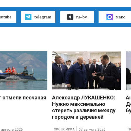
outube
telegram
ru–by
макс
 отмели песчаная
Александр ЛУКАШЕНКО:
А
Нужно максимально
Д
стереть различия между
б
городом и деревней
 августа 2026
07 августа 2026
ЭКОНОМИКА
П