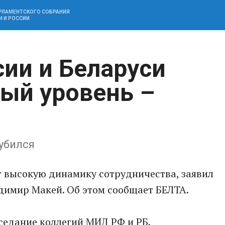
АРЛАМЕНТСКОГО СОБРАНИЯ
И И РОССИИ
ии и Беларуси
вый уровень –
убился
т высокую динамику сотрудничества, заявил
димир Макей. Об этом сообщает БЕЛТА.
седание коллегий МИД РФ и РБ.