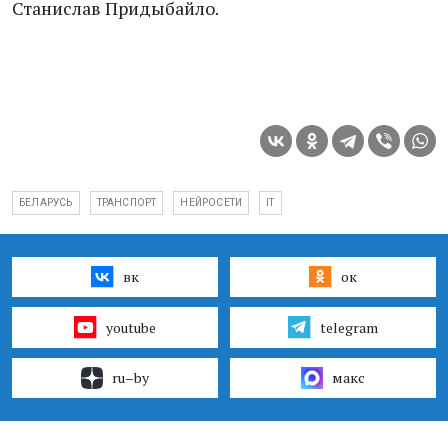
Станислав Придыбайло.
БЕЛАРУСЬ
ТРАНСПОРТ
НЕЙРОСЕТИ
IT
вк
ок
youtube
telegram
ru–by
макс