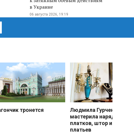
к затяжным боевым действиям
в Украине
06 августа 2026, 19:19
агончик тронется
Людмила Гурченко
мастерила наряды из
платков, штор и детски
платьев