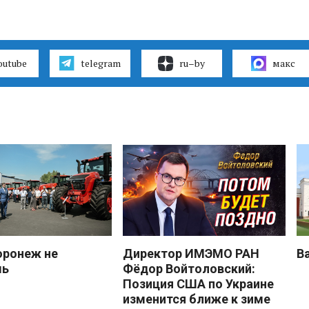
outube
telegram
ru–by
макс
оронеж не
Директор ИМЭМО РАН
В
шь
Фёдор Войтоловский:
Позиция США по Украине
изменится ближе к зиме