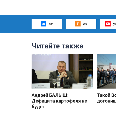
вк
ок
y
Читайте также
Андрей БАЛЫШ:
Такой В
Дефицита картофеля не
догони
будет