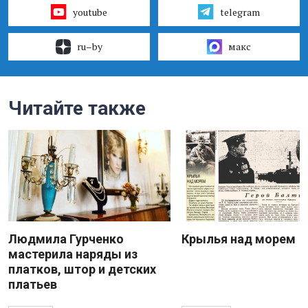
youtube
telegram
ru–by
макс
Читайте также
Людмила Гурченко
Крылья над морем
мастерила наряды из
платков, штор и детских
платьев