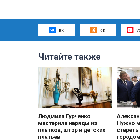
вк
ок
y
Читайте также
Людмила Гурченко
Алекса
мастерила наряды из
Нужно 
платков, штор и детских
стереть
платьев
городом