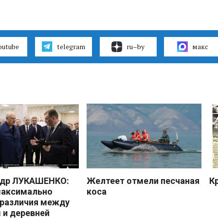
outube
telegram
ru–by
макс
ндр ЛУКАШЕНКО:
Желтеет отмели песчаная
К
максимально
коса
 различия между
 и деревней