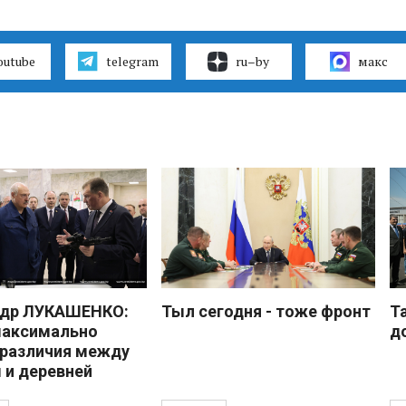
outube
telegram
ru–by
макс
ндр ЛУКАШЕНКО:
Тыл сегодня - тоже фронт
Т
максимально
д
 различия между
 и деревней