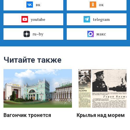
вк
ок
youtube
telegram
ru–by
макс
Читайте также
Вагончик тронется
Крылья над морем