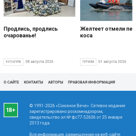
Продлись, продлись
Желтеет отмели пес
очарованье!
коса
08 августа 2026
01 августа 2026
КУЛЬТУРА
ТУРИЗМ
О САЙТЕ
КОНТАКТЫ
АВТОРЫ
ПРАВОВАЯ ИНФОРМАЦИЯ
© 1991-2026 «Союзное Вече». Сетевое издание
зарегистрировано роскомнадзором,
свидетельство эл № фc77-52606 от 25 января
2013 года.
Вся информация, размещенная на веб-сайте