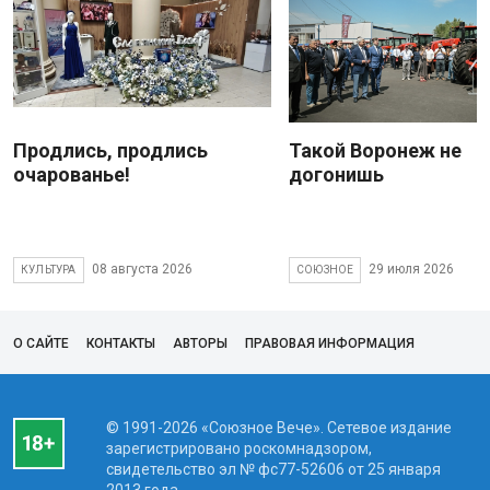
Продлись, продлись
Такой Воронеж не
очарованье!
догонишь
08 августа 2026
29 июля 2026
КУЛЬТУРА
СОЮЗНОЕ
О САЙТЕ
КОНТАКТЫ
АВТОРЫ
ПРАВОВАЯ ИНФОРМАЦИЯ
© 1991-2026 «Союзное Вече». Сетевое издание
зарегистрировано роскомнадзором,
свидетельство эл № фc77-52606 от 25 января
2013 года.