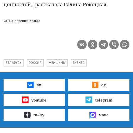
ценностей,- рассказала Галина Рокецкая.
ФОТО: Кристина Хилько
БЕЛАРУСЬ
РОССИЯ
ЖЕНЩИНЫ
БИЗНЕС
вк
ок
youtube
telegram
ru–by
макс