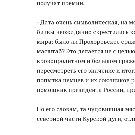
получат премии.
- Дата очень символическая, на мо
битвы неожиданно скрестились ко
мира: было ли Прохоровское сраже
масштаб? Это делается не с цель
кровопролитном и большом сраже
пересмотреть его значение и итог
попытка немцев и их союзников ра
помощник президента России, п
По его словам, та чудовищная мя
северной части Курской дуги, отл