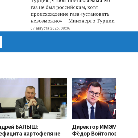
Турцию, чтобы поставляемый ею
газ не был российским, хотя
происхождение газа «установить
невозможно» — Минэнерго Турции
07 августа 2026, 08:36
ндрей БАЛЫШ:
Директор ИМЭМО РАН
ефицита картофеля не
Фёдор Войтоловский: