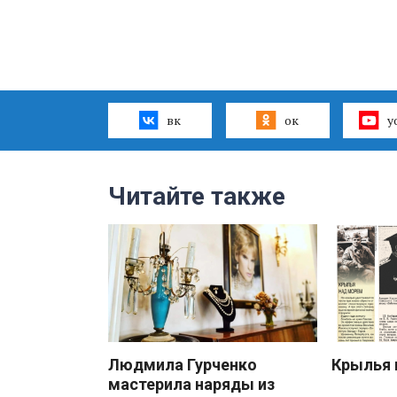
вк
ок
y
Читайте также
Людмила Гурченко
Крылья 
мастерила наряды из