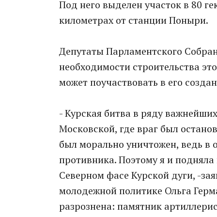
Под него выделен участок в 80 ге
километрах от станции Поныри.
Депутаты Парламентского Собрани
необходимости строительства это
может поучаствовать в его создан
- Курская битва в ряду важнейши
Московской, где враг был остано
был морально уничтожен, ведь в 
противника. Поэтому я и подняла 
Северном фасе Курской дуги, -за
молодежной политике Ольга Герма
разрознена: памятник артиллерис