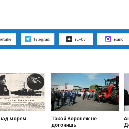
outube
telegram
ru–by
макс
над морем
Такой Воронеж не
А
догонишь
Д