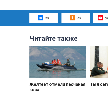
вк
ок
y
Читайте также
Желтеет отмели песчаная
Тыл сег
коса