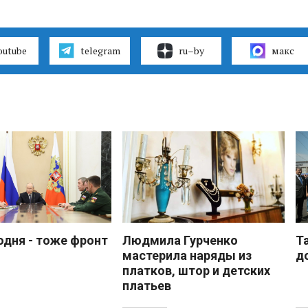
outube
telegram
ru–by
макс
одня - тоже фронт
Людмила Гурченко
Т
мастерила наряды из
д
платков, штор и детских
платьев