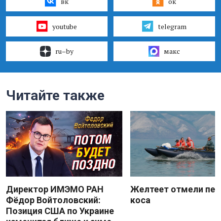
вк
ок
youtube
telegram
ru–by
макс
Читайте также
Директор ИМЭМО РАН
Желтеет отмели пес
Фёдор Войтоловский:
коса
Позиция США по Украине