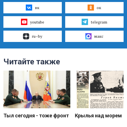
вк
ок
youtube
telegram
ru–by
макс
Читайте также
Тыл сегодня - тоже фронт
Крылья над морем