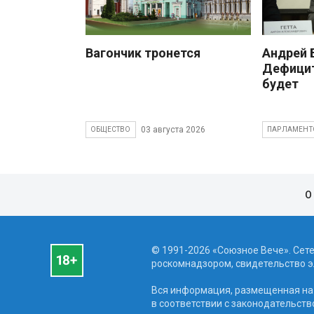
Вагончик тронется
Андрей
Дефицит
будет
03 августа 2026
ОБЩЕСТВО
ПАРЛАМЕНТ
О
© 1991-2026 «Союзное Вече». Сет
роскомнадзором, свидетельство эл
Вся информация, размещенная на 
в соответствии с законодательств