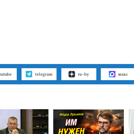
outube
telegram
ru–by
макс