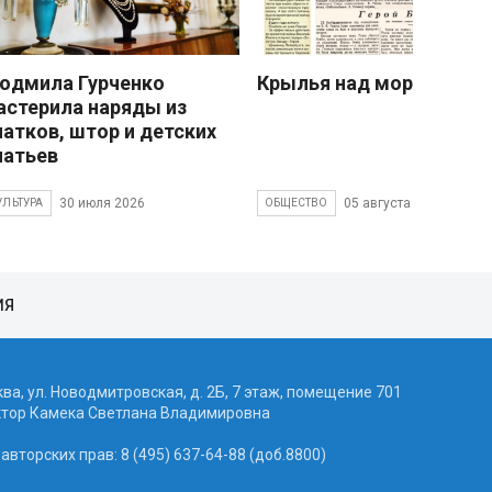
юдмила Гурченко
Крылья над морем
астерила наряды из
латков, штор и детских
латьев
30 июля 2026
05 августа 2026
УЛЬТУРА
ОБЩЕСТВО
ИЯ
ква, ул. Новодмитровская, д. 2Б, 7 этаж, помещение 701
ктор Камека Светлана Владимировна
вторских прав: 8 (495) 637-64-88 (доб.8800)