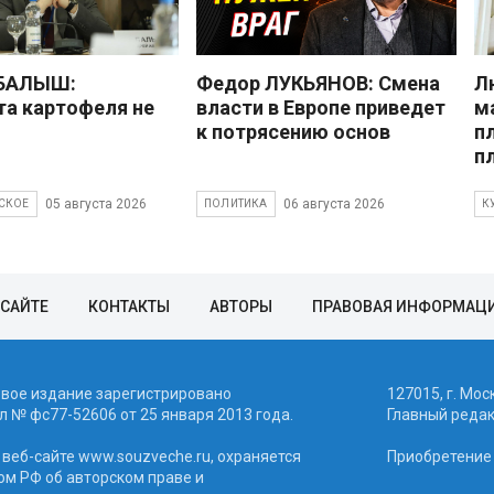
 БАЛЫШ:
Федор ЛУКЬЯНОВ: Смена
Л
а картофеля не
власти в Европе приведет
м
к потрясению основ
п
п
05 августа 2026
06 августа 2026
СКОЕ
ПОЛИТИКА
К
 САЙТЕ
КОНТАКТЫ
АВТОРЫ
ПРАВОВАЯ ИНФОРМАЦ
евое издание зарегистрировано
127015, г. Мос
 № фc77-52606 от 25 января 2013 года.
Главный реда
веб-сайте www.souzveche.ru, охраняется
Приобретение а
ом РФ об авторском праве и