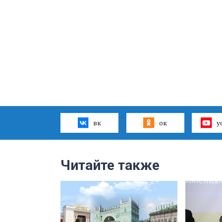
вк
ок
y
Читайте также