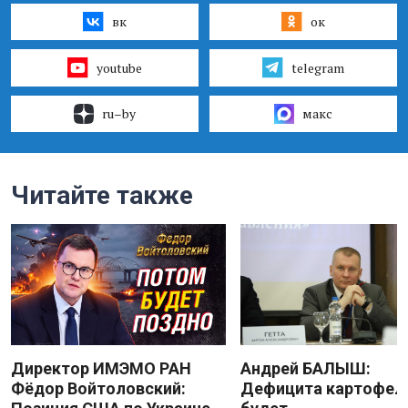
вк
ок
youtube
telegram
ru–by
макс
Читайте также
Директор ИМЭМО РАН
Андрей БАЛЫШ:
Фёдор Войтоловский:
Дефицита картофеля