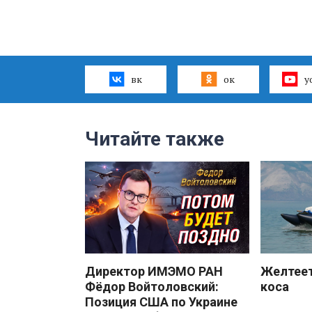
вк
ок
y
Читайте также
Директор ИМЭМО РАН
Желтеет
Фёдор Войтоловский:
коса
Позиция США по Украине