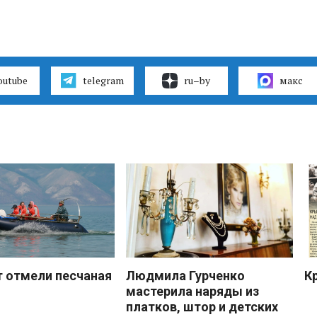
outube
telegram
ru–by
макс
 отмели песчаная
Людмила Гурченко
К
мастерила наряды из
платков, штор и детских