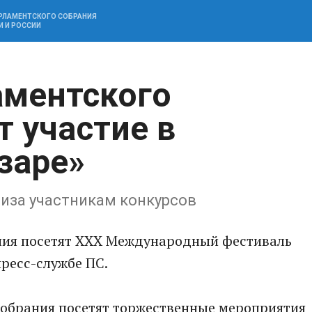
АРЛАМЕНТСКОГО СОБРАНИЯ
И И РОССИИ
аментского
т участие в
заре»
иза участникам конкурсов
ния посетят XXX Международный фестиваль
пресс-службе ПС.
обрания посетят торжественные мероприятия