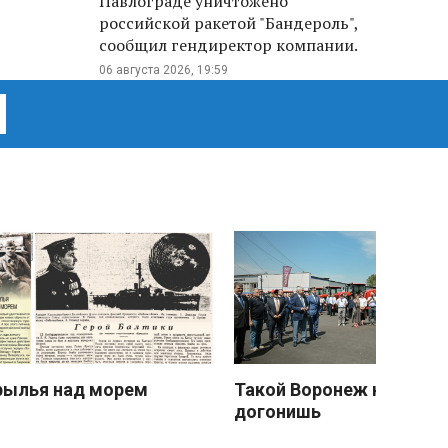
Павлограде уничтожено
российской ракетой "Бандероль",
сообщил гендиректор компании.
06 августа 2026, 19:59
рылья над морем
Такой Воронеж не
догонишь