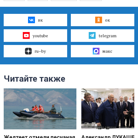
вк
ок
youtube
telegram
ru–by
макс
Читайте также
Желтеет отмели песчаная
Александр ЛУКАШЕН