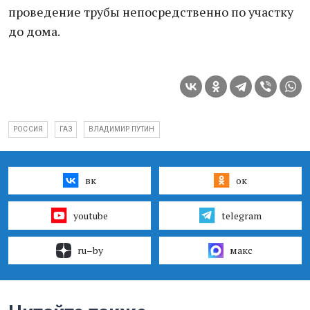
проведение трубы непосредственно по участку
до дома.
РОССИЯ
ГАЗ
ВЛАДИМИР ПУТИН
вк
ок
youtube
telegram
ru–by
макс