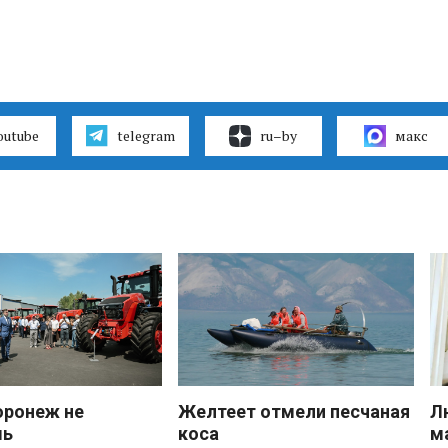
outube
telegram
ru–by
макс
оронеж не
Желтеет отмели песчаная
Л
шь
коса
м