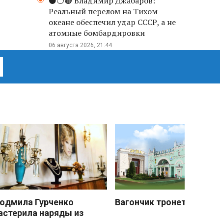
⚫️⚪️🟤 Владимир Джабаров:
Реальный перелом на Тихом
океане обеспечил удар СССР, а не
атомные бомбардировки
06 августа 2026, 21:44
юдмила Гурченко
Вагончик тронется
астерила наряды из