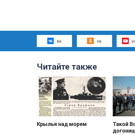
вк
ок
y
Читайте также
Крылья над морем
Такой В
догони