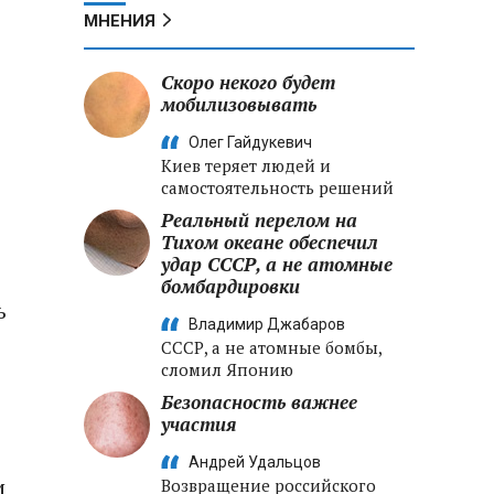
МНЕНИЯ
Скоро некого будет
мобилизовывать
Олег Гайдукевич
Киев теряет людей и
самостоятельность решений
Реальный перелом на
Тихом океане обеспечил
удар СССР, а не атомные
бомбардировки
ь
Владимир Джабаров
СССР, а не атомные бомбы,
сломил Японию
Безопасность важнее
участия
Андрей Удальцов
и
Возвращение российского