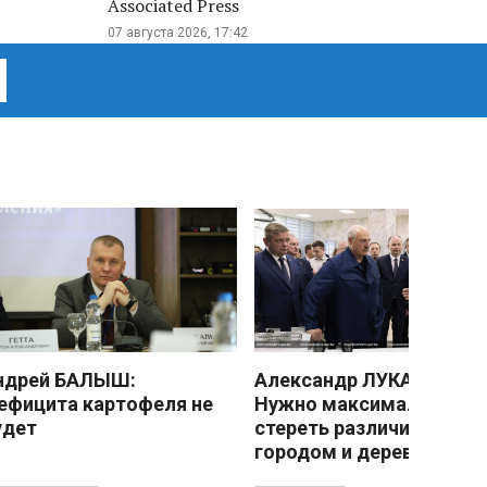
Associated Press
07 августа 2026, 17:42
ндрей БАЛЫШ:
Александр ЛУКАШЕНКО
ефицита картофеля не
Нужно максимально
удет
стереть различия межд
городом и деревней