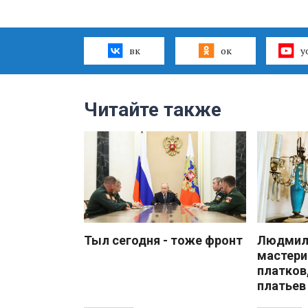
вк
ок
y
Читайте также
Тыл сегодня - тоже фронт
Людмила
мастери
платков
платьев