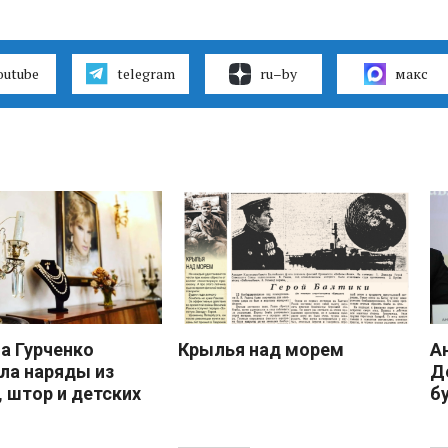
outube
telegram
ru–by
макс
 Гурченко
Крылья над морем
А
ла наряды из
Д
, штор и детских
б