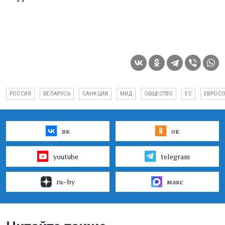
РОССИЯ
БЕЛАРУСЬ
САНКЦИИ
МИД
ОБЩЕСТВО
ЕС
ЕВРОС
вк
ок
youtube
telegram
ru–by
макс