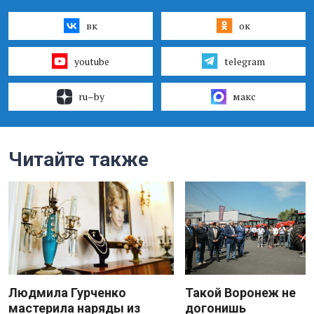
вк
ок
youtube
telegram
ru–by
макс
Читайте также
Людмила Гурченко
Такой Воронеж не
мастерила наряды из
догонишь