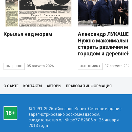
Крылья над морем
Александр ЛУКАШЕН
Нужно максимально
стереть различия м
городом и деревней
05 августа 2026
07 августа 2026
ОБЩЕСТВО
ЭКОНОМИКА
О САЙТЕ
КОНТАКТЫ
АВТОРЫ
ПРАВОВАЯ ИНФОРМАЦИЯ
© 1991-2026 «Союзное Вече». Сетевое издание
зарегистрировано роскомнадзором,
свидетельство эл № фc77-52606 от 25 января
2013 года.