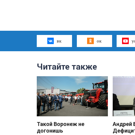
вк
ок
y
Читайте также
Такой Воронеж не
Андрей
догонишь
Дефицит