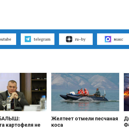
outube
telegram
ru–by
макс
 БАЛЫШ:
Желтеет отмели песчаная
Д
а картофеля не
коса
Ф