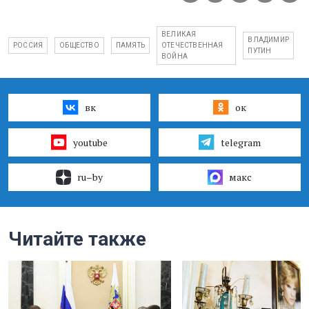
ВЕЛИКАЯ
ВЛАДИМИР
РОССИЯ
ОБЩЕСТВО
ПАМЯТЬ
ОТЕЧЕСТВЕННАЯ
ПУТИН
ВОЙНА
вк
ок
youtube
telegram
ru–by
макс
Читайте также