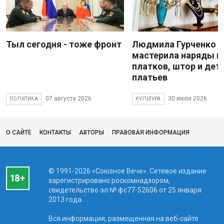
Тыл сегодня - тоже фронт
Людмила Гурченко
мастерила наряды и
платков, штор и дет
платьев
07 августа 2026
30 июля 2026
ПОЛИТИКА
КУЛЬТУРА
О САЙТЕ
КОНТАКТЫ
АВТОРЫ
ПРАВОВАЯ ИНФОРМАЦИЯ
© 1991-2026 «Союзное Вече». Сетевое издание
зарегистрировано роскомнадзором,
свидетельство эл № фc77-52606 от 25 января
2013 года.
Вся информация, размещенная на веб-сайте