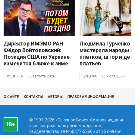
Директор ИМЭМО РАН
Людмила Гурченко
Фёдор Войтоловский:
мастерила наряды и
Позиция США по Украине
платков, штор и дет
изменится ближе к зиме
платьев
06 августа 2026
30 июля 2026
ПОЛИТИКА
КУЛЬТУРА
О САЙТЕ
КОНТАКТЫ
АВТОРЫ
ПРАВОВАЯ ИНФОРМАЦИЯ
© 1991-2026 «Союзное Вече». Сетевое издание
зарегистрировано роскомнадзором,
свидетельство эл № фc77-52606 от 25 января