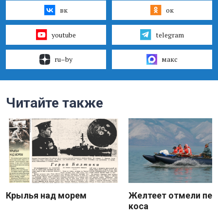
вк
ок
youtube
telegram
ru–by
макс
Читайте также
Крылья над морем
Желтеет отмели пес
коса