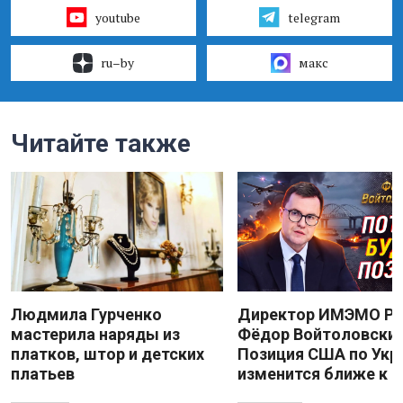
youtube
telegram
ru–by
макс
Читайте также
Людмила Гурченко
Директор ИМЭМО Р
мастерила наряды из
Фёдор Войтоловский
платков, штор и детских
Позиция США по Укр
платьев
изменится ближе к 