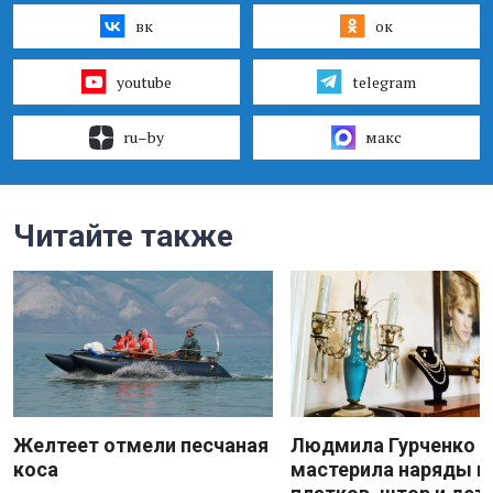
вк
ок
youtube
telegram
ru–by
макс
Читайте также
Желтеет отмели песчаная
Людмила Гурченко
коса
мастерила наряды и