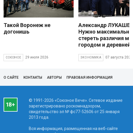
Такой Воронеж не
Александр ЛУКАШЕН
догонишь
Нужно максимально
стереть различия м
городом и деревней
29 июля 2026
07 августа 2026
СОЮЗНОЕ
ЭКОНОМИКА
О САЙТЕ
КОНТАКТЫ
АВТОРЫ
ПРАВОВАЯ ИНФОРМАЦИЯ
© 1991-2026 «Союзное Вече». Сетевое издание
зарегистрировано роскомнадзором,
свидетельство эл № фc77-52606 от 25 января
2013 года.
Вся информация, размещенная на веб-сайте