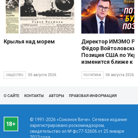
Крылья над морем
Директор ИМЭМО Р
Фёдор Войтоловский
Позиция США по Укр
изменится ближе к 
05 августа 2026
06 августа 2026
ОБЩЕСТВО
ПОЛИТИКА
О САЙТЕ
КОНТАКТЫ
АВТОРЫ
ПРАВОВАЯ ИНФОРМАЦИЯ
© 1991-2026 «Союзное Вече». Сетевое издание
зарегистрировано роскомнадзором,
свидетельство эл № фc77-52606 от 25 января
2013 года.