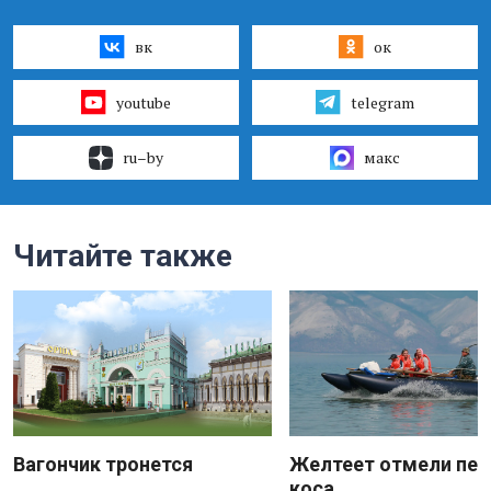
вк
ок
youtube
telegram
ru–by
макс
Читайте также
Вагончик тронется
Желтеет отмели пес
коса