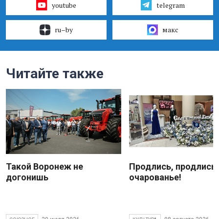
youtube
telegram
ru–by
макс
Читайте также
Такой Воронеж не
Продлись, продлись
догонишь
очарованье!