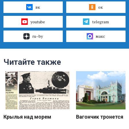
вк
ок
youtube
telegram
ru–by
макс
Читайте также
Крылья над морем
Вагончик тронется