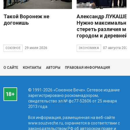
Такой Воронеж не
Александр ЛУКАШЕН
догонишь
Нужно максимально
стереть различия м
городом и деревней
29 июля 2026
07 августа 2026
СОЮЗНОЕ
ЭКОНОМИКА
О САЙТЕ
КОНТАКТЫ
АВТОРЫ
ПРАВОВАЯ ИНФОРМАЦИЯ
© 1991-2026 «Союзное Вече». Сетевое издание
зарегистрировано роскомнадзором,
свидетельство эл № фc77-52606 от 25 января
2013 года.
Вся информация, размещенная на веб-сайте
www.souzveche.ru, охраняется в соответствии с
законодательством РФ об авторском праве и