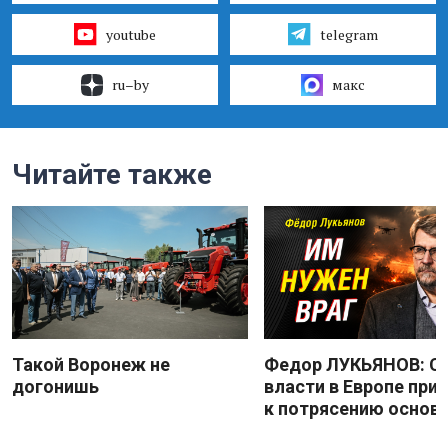
youtube
telegram
ru–by
макс
Читайте также
Такой Воронеж не
Федор ЛУКЬЯНОВ: С
догонишь
власти в Европе при
к потрясению основ