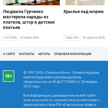
Людмила Гурченко
Крылья над морем
мастерила наряды из
платков, штор и детских
платьев
30 июля 2026
05 августа 2026
КУЛЬТУРА
ОБЩЕСТВО
О САЙТЕ
КОНТАКТЫ
АВТОРЫ
ПРАВОВАЯ ИНФОРМАЦИЯ
© 1991-2026 «Союзное Вече». Сетевое издание
зарегистрировано роскомнадзором,
свидетельство эл № фc77-52606 от 25 января
2013 года.
Вся информация, размещенная на веб-сайте
www.souzveche.ru, охраняется в соответствии с
законодательством РФ об авторском праве и