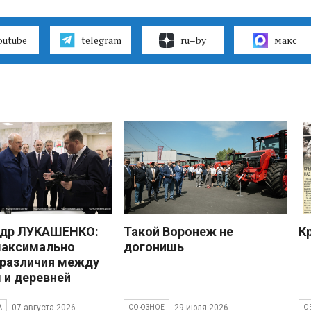
outube
telegram
ru–by
макс
ндр ЛУКАШЕНКО:
Такой Воронеж не
К
максимально
догонишь
 различия между
 и деревней
07 августа 2026
29 июля 2026
А
СОЮЗНОЕ
О