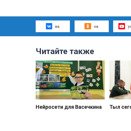
вк
ок
y
Читайте также
Нейросети для Васечкина
Тыл сег