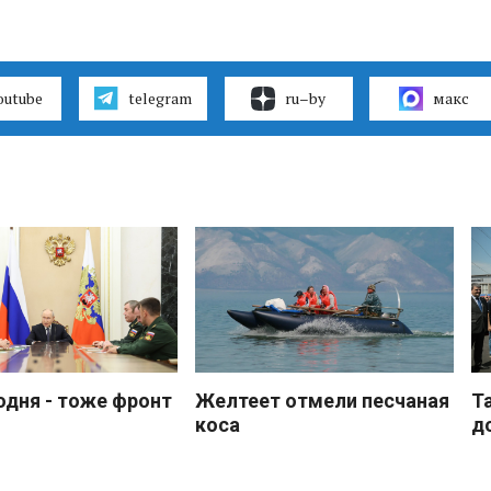
outube
telegram
ru–by
макс
одня - тоже фронт
Желтеет отмели песчаная
Т
коса
д