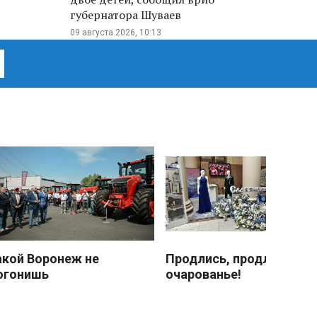
губернатора Шуваев
09 августа 2026, 10:13
акой Воронеж не
Продлись, продлись
огонишь
очарованье!