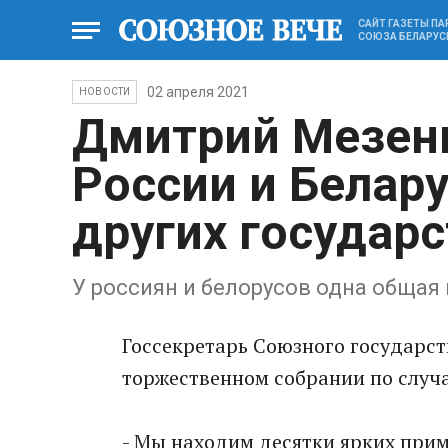
САЙТ ГАЗЕТЫ П
СОЮЗА БЕЛАРУС
02 апреля 2021
НОВОСТИ
Дмитрий Мезен
России и Белару
других государс
У россиян и белорусов одна общая
Госсекретарь Союзного государс
торжественном собрании по случа
- Мы находим десятки ярких прим