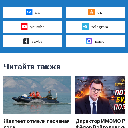
вк
ок
youtube
telegram
ru–by
макс
Читайте также
Желтеет отмели песчаная
Директор ИМЭМО Р
коса
Фёдор Войтоловский