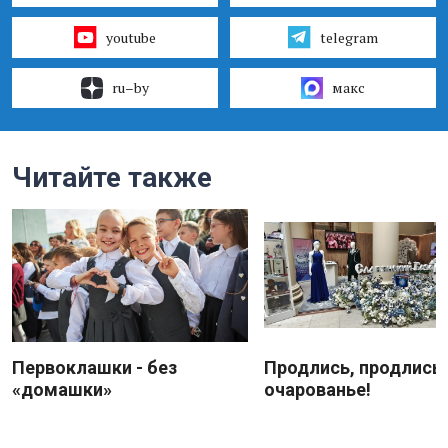
youtube
telegram
ru–by
макс
Читайте также
Первоклашки - без
Продлись, продлись
«домашки»
очарованье!