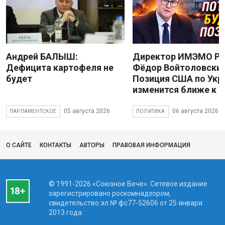
Андрей БАЛЫШ:
Директор ИМЭМО Р
Дефицита картофеля не
Фёдор Войтоловский
будет
Позиция США по Укр
изменится ближе к 
05 августа 2026
06 августа 2026
ПАРЛАМЕНТСКОЕ
ПОЛИТИКА
О САЙТЕ
КОНТАКТЫ
АВТОРЫ
ПРАВОВАЯ ИНФОРМАЦИЯ
© 1991-2026 «Союзное Вече». Сетевое издание
зарегистрировано роскомнадзором,
свидетельство эл № фc77-52606 от 25 января
2013 года.