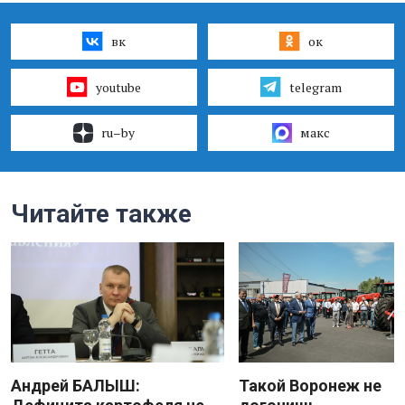
вк
ок
youtube
telegram
ru–by
макс
Читайте также
Андрей БАЛЫШ:
Такой Воронеж не