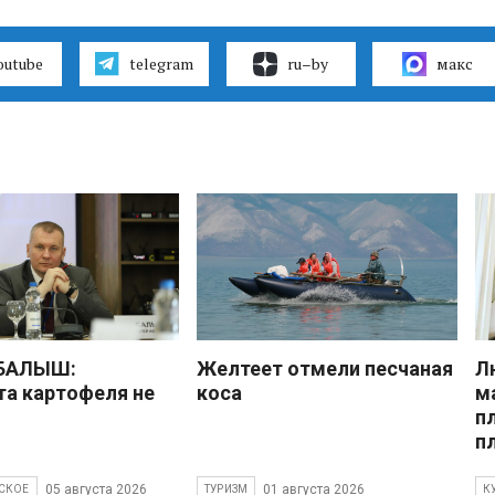
outube
telegram
ru–by
макс
 БАЛЫШ:
Желтеет отмели песчаная
Л
а картофеля не
коса
м
п
п
05 августа 2026
01 августа 2026
СКОЕ
ТУРИЗМ
К