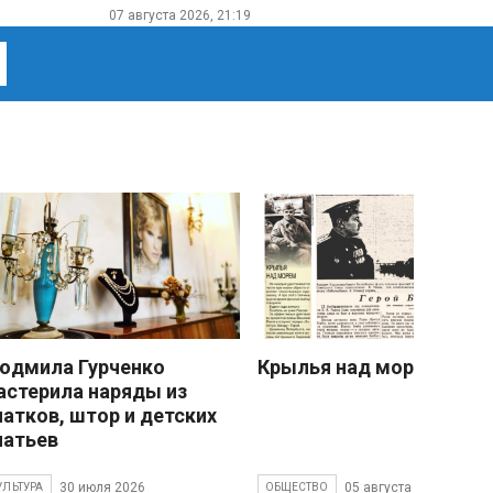
07 августа 2026, 21:19
юдмила Гурченко
Крылья над морем
астерила наряды из
латков, штор и детских
латьев
30 июля 2026
05 августа 2026
УЛЬТУРА
ОБЩЕСТВО