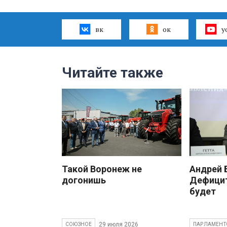
вк
ок
y
Читайте также
Такой Воронеж не
Андрей
догонишь
Дефицит
будет
29 июля 2026
СОЮЗНОЕ
ПАРЛАМЕНТ